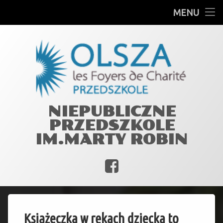
GRUPY
MENU
Skip
PLAN DNIA
to
content
PRACOWNICY
JADŁOSPIS
MARTA ROBIN
NIEPUBLICZNE
PRZEDSZKOLE
WIĘŹ Z OGNISKIEM MIŁOŚCI
IM.MARTY ROBIN
DOKUMENTY
Facebook
by
Książeczka w rękach dziecka to
magdadmin