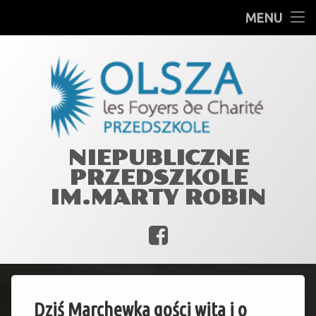
GRUPY
MENU
Skip
PLAN DNIA
to
content
PRACOWNICY
JADŁOSPIS
MARTA ROBIN
NIEPUBLICZNE
PRZEDSZKOLE
WIĘŹ Z OGNISKIEM MIŁOŚCI
IM.MARTY ROBIN
DOKUMENTY
Facebook
by
Dziś Marchewka gości wita i o
magdadmin