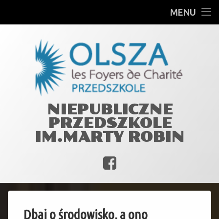
GRUPY
MENU
Skip
PLAN DNIA
to
content
PRACOWNICY
JADŁOSPIS
MARTA ROBIN
NIEPUBLICZNE
PRZEDSZKOLE
WIĘŹ Z OGNISKIEM MIŁOŚCI
IM.MARTY ROBIN
DOKUMENTY
Facebook
by
Dbaj o środowisko, a ono
magdadmin